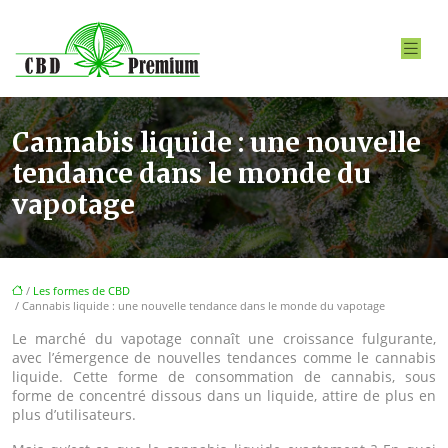
Cannabis liquide : une nouvelle
tendance dans le monde du
vapotage
/
Les formes de CBD
/ Cannabis liquide : une nouvelle tendance dans le monde du vapotage
Le marché du vapotage connaît une croissance fulgurante,
avec l’émergence de nouvelles tendances comme le cannabis
liquide. Cette forme de consommation de cannabis, sous
forme de concentré dissous dans un liquide, attire de plus en
plus d’utilisateurs.