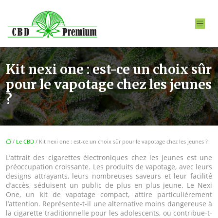
Kit nexi one : est-ce un choix sûr
pour le vapotage chez les jeunes
?
/
Le CBD
/ Kit nexi one : est-ce un choix sûr pour le vapotage chez les jeunes ?
L’attrait des cigarettes électroniques chez les jeunes est une
préoccupation croissante. Les produits de vapotage, avec leurs
designs attrayants, leurs nombreuses saveurs et leur facilité
d’accès, séduisent un public de plus en plus jeune. Le Nexi
One, un kit de vapotage compact, attire particulièrement
l’attention. Représente-t-il une alternative moins dangereuse à
la cigarette traditionnelle pour les adolescents, ou contribue-t-