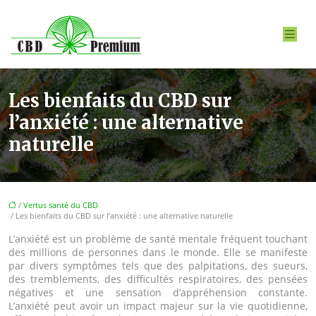
Les bienfaits du CBD sur
l’anxiété : une alternative
naturelle
/
Vertus santé du CBD
/ Les bienfaits du CBD sur l’anxiété : une alternative naturelle
L’anxiété est un problème de santé mentale fréquent touchant
des millions de personnes dans le monde. Elle se manifeste
par divers symptômes tels que des palpitations, des sueurs,
des tremblements, des difficultés respiratoires, des pensées
négatives et une sensation d’appréhension constante.
L’anxiété peut avoir un impact majeur sur la vie quotidienne,