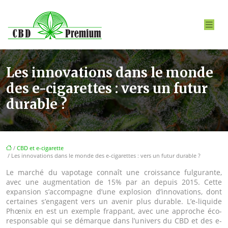
Les innovations dans le monde
des e-cigarettes : vers un futur
durable ?
/
CBD et e-cigarette
/ Les innovations dans le monde des e-cigarettes : vers un futur durable ?
Le marché du vapotage connaît une croissance fulgurante,
avec une augmentation de 15% par an depuis 2015. Cette
expansion s’accompagne d’une explosion d’innovations, dont
certaines s’engagent vers un avenir plus durable. L’e-liquide
Phœnix en est un exemple frappant, avec une approche éco-
responsable qui se démarque dans l’univers du CBD et des e-