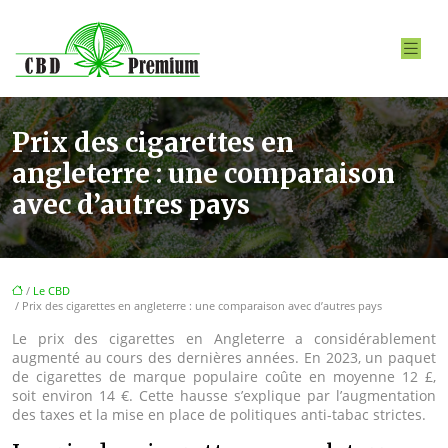
Prix des cigarettes en
angleterre : une comparaison
avec d’autres pays
/
Le CBD
/ Prix des cigarettes en angleterre : une comparaison avec d’autres pays
Le prix des cigarettes en Angleterre a considérablement
augmenté au cours des dernières années. En 2023, un paquet
de cigarettes de marque populaire coûte en moyenne 12 £,
soit environ 14 €. Cette hausse s’explique par l’augmentation
des taxes et la mise en place de politiques anti-tabac strictes.