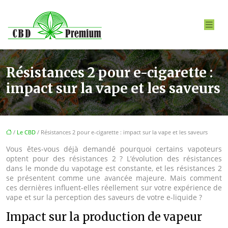
Résistances 2 pour e-cigarette :
impact sur la vape et les saveurs
/
Le CBD
/ Résistances 2 pour e-cigarette : impact sur la vape et les saveurs
Vous êtes-vous déjà demandé pourquoi certains vapoteurs
optent pour des résistances 2 ? L’évolution des résistances
dans le monde du vapotage est constante, et les résistances 2
se présentent comme une avancée majeure. Mais comment
ces dernières influent-elles réellement sur votre expérience de
vape et sur la perception des saveurs de votre e-liquide ?
Impact sur la production de vapeur