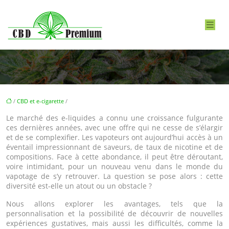
/
CBD et e-cigarette
/
Le marché des e-liquides a connu une croissance fulgurante
ces dernières années, avec une offre qui ne cesse de s’élargir
et de se complexifier. Les vapoteurs ont aujourd’hui accès à un
éventail impressionnant de saveurs, de taux de nicotine et de
compositions. Face à cette abondance, il peut être déroutant,
voire intimidant, pour un nouveau venu dans le monde du
vapotage de s’y retrouver. La question se pose alors : cette
diversité est-elle un atout ou un obstacle ?
Nous allons explorer les avantages, tels que la
personnalisation et la possibilité de découvrir de nouvelles
expériences gustatives, mais aussi les difficultés, comme la