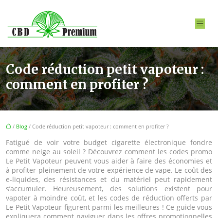
Code réduction petit vapoteur :
comment en profiter ?
/
Blog
/ Code réduction petit vapoteur : comment en profiter ?
Fatigué de voir votre budget cigarette électronique fondre
comme neige au soleil ? Découvrez comment les codes promo
Le Petit Vapoteur peuvent vous aider à faire des économies et
à profiter pleinement de votre expérience de vape. Le coût des
e-liquides, des résistances et du matériel peut rapidement
s’accumuler. Heureusement, des solutions existent pour
vapoter à moindre coût, et les codes de réduction offerts par
Le Petit Vapoteur figurent parmi les meilleures ! Ce guide vous
expliquera comment naviguer dans les offres promotionnelles