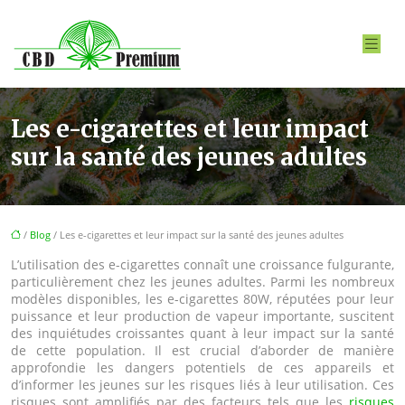
Les e-cigarettes et leur impact
sur la santé des jeunes adultes
/
Blog
/ Les e-cigarettes et leur impact sur la santé des jeunes adultes
L’utilisation des e-cigarettes connaît une croissance fulgurante,
particulièrement chez les jeunes adultes. Parmi les nombreux
modèles disponibles, les e-cigarettes 80W, réputées pour leur
puissance et leur production de vapeur importante, suscitent
des inquiétudes croissantes quant à leur impact sur la santé
de cette population. Il est crucial d’aborder de manière
approfondie les dangers potentiels de ces appareils et
d’informer les jeunes sur les risques liés à leur utilisation. Ces
risques sont amplifiés par des facteurs tels que les
risques