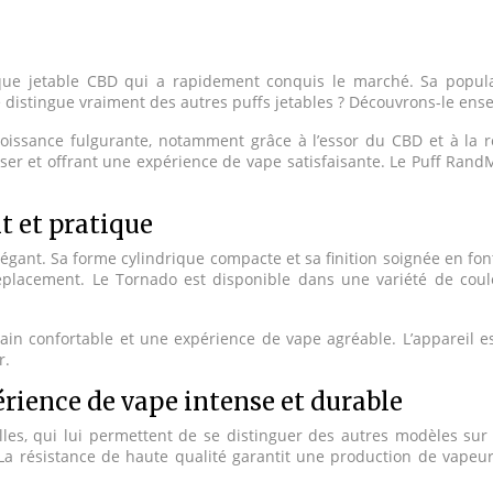
ue jetable CBD qui a rapidement conquis le marché. Sa popular
e distingue vraiment des autres puffs jetables ? Découvrons-le ens
oissance fulgurante, notamment grâce à l’essor du CBD et à la re
iser et offrant une expérience de vape satisfaisante. Le Puff Ran
t et pratique
nt. Sa forme cylindrique compacte et sa finition soignée en font u
déplacement. Le Tornado est disponible dans une variété de coule
 confortable et une expérience de vape agréable. L’appareil est
r.
rience de vape intense et durable
s, qui lui permettent de se distinguer des autres modèles sur l
 résistance de haute qualité garantit une production de vapeur 