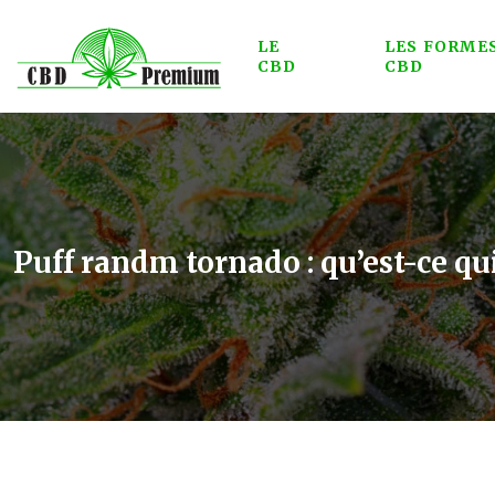
LE
LES FORME
CBD
CBD
Puff randm tornado : qu’est-ce qui 