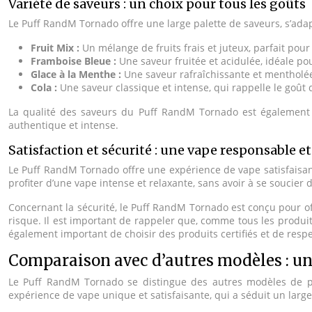
Variété de saveurs : un choix pour tous les goûts
Le Puff RandM Tornado offre une large palette de saveurs, s’adapt
Fruit Mix :
Un mélange de fruits frais et juteux, parfait po
Framboise Bleue :
Une saveur fruitée et acidulée, idéale p
Glace à la Menthe :
Une saveur rafraîchissante et mentholée
Cola :
Une saveur classique et intense, qui rappelle le goût
La qualité des saveurs du Puff RandM Tornado est également ap
authentique et intense.
Satisfaction et sécurité : une vape responsable e
Le Puff RandM Tornado offre une expérience de vape satisfaisant
profiter d’une vape intense et relaxante, sans avoir à se soucier
Concernant la sécurité, le Puff RandM Tornado est conçu pour off
risque. Il est important de rappeler que, comme tous les produits
également important de choisir des produits certifiés et de res
Comparaison avec d’autres modèles : un
Le Puff RandM Tornado se distingue des autres modèles de puf
expérience de vape unique et satisfaisante, qui a séduit un larg