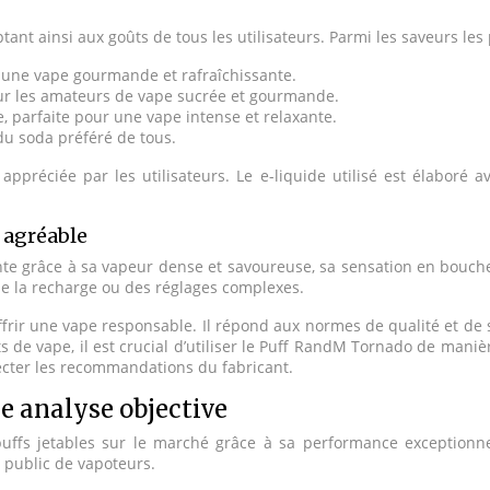
ant ainsi aux goûts de tous les utilisateurs. Parmi les saveurs les 
ur une vape gourmande et rafraîchissante.
our les amateurs de vape sucrée et gourmande.
, parfaite pour une vape intense et relaxante.
 du soda préféré de tous.
préciée par les utilisateurs. Le e-liquide utilisé est élaboré a
t agréable
e grâce à sa vapeur dense et savoureuse, sa sensation en bouche a
 de la recharge ou des réglages complexes.
rir une vape responsable. Il répond aux normes de qualité et de s
 de vape, il est crucial d’utiliser le Puff RandM Tornado de manière
pecter les recommandations du fabricant.
e analyse objective
fs jetables sur le marché grâce à sa performance exceptionnelle
e public de vapoteurs.