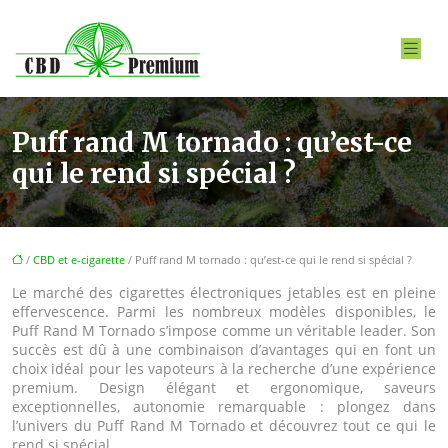
Puff rand M tornado : qu’est-ce
qui le rend si spécial ?
/
CBD et e-cigarette
/ Puff rand M tornado : qu’est-ce qui le rend si spécial ?
Le marché des cigarettes électroniques jetables est en pleine
effervescence. Parmi les nombreux modèles disponibles, le
Puff Rand M Tornado s’impose comme un véritable leader. Son
succès est dû à une combinaison d’avantages qui en font un
choix idéal pour les vapoteurs à la recherche d’une expérience
premium. Design élégant et ergonomique, saveurs
exceptionnelles, autonomie remarquable : plongez dans
l’univers du Puff Rand M Tornado et découvrez tout ce qui le
rend si spécial.